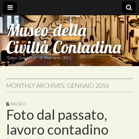
Museo della
Civiltà Contadina
"Dino Gregorio" di Mairano (BS)
MONTHLY ARCHIVES: GENNAIO 2016
MUSEO
Foto dal passato,
lavoro contadino