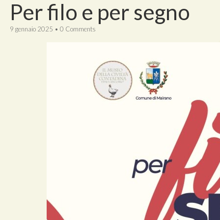
Per filo e per segno
9 gennaio 2025
•
0 Comments