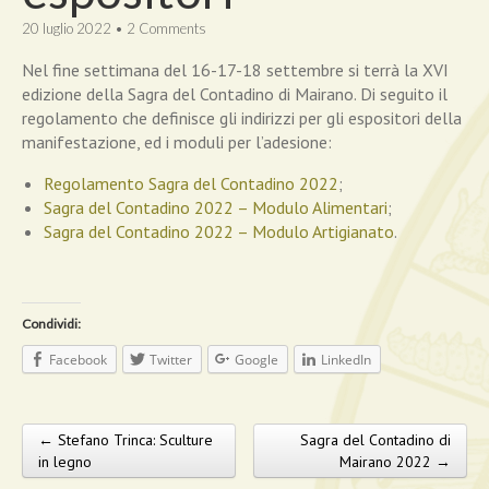
20 luglio 2022
•
2 Comments
Nel fine settimana del 16-17-18 settembre si terrà la XVI
edizione della Sagra del Contadino di Mairano. Di seguito il
regolamento che definisce gli indirizzi per gli espositori della
manifestazione, ed i moduli per l’adesione:
Regolamento Sagra del Contadino 2022
;
Sagra del Contadino 2022 – Modulo Alimentari
;
Sagra del Contadino 2022 – Modulo Artigianato
.
Condividi:
Facebook
Twitter
Google
LinkedIn
← Stefano Trinca: Sculture
Sagra del Contadino di
Post navigation
in legno
Mairano 2022 →