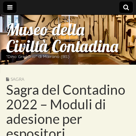
Museo della
Civiltà Contadina
"Dino Gregorio" di Mairano (BS)
SAGRA
Sagra del Contadino
2022 – Moduli di
adesione per
espositori