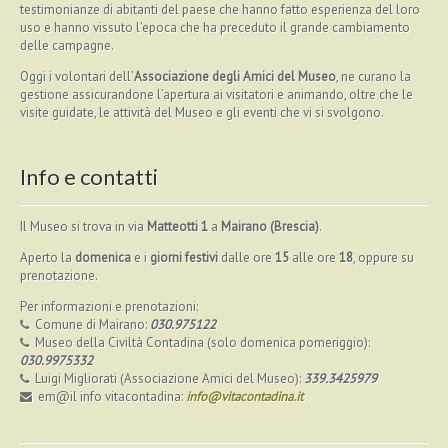
testimonianze di abitanti del paese che hanno fatto esperienza del loro
uso e hanno vissuto l’epoca che ha preceduto il grande cambiamento
delle campagne.
Oggi i volontari dell’
Associazione degli Amici del Museo
, ne curano la
gestione assicurandone l’apertura ai visitatori e animando, oltre che le
visite guidate, le attività del Museo e gli eventi che vi si svolgono.
Info e contatti
Il Museo si trova in via
Matteotti 1
a
Mairano (Brescia)
.
Aperto la
domenica
e i
giorni festivi
dalle ore
15
alle ore
18
, oppure su
prenotazione.
Per informazioni e prenotazioni:
Comune di Mairano:
030.975122
Museo della Civiltà Contadina (solo domenica pomeriggio):
030.9975332
Luigi Migliorati (Associazione Amici del Museo):
339.3425979
em@il info vitacontadina:
info@vitacontadina.it