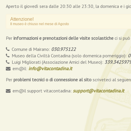
Aperto il giovedì sera dalle 20:30 alle 23:30, la domenica e i gi
Attenzione!
Il museo è chiuso nel mese di Agosto
Per
informazioni e prenotazioni delle visite scolastiche
ci si può
Comune di Mairano:
030.975122
Museo della Civiltà Contadina (solo domenica pomeriggio):
0
Luigi Migliorati (Associazione Amici del Museo):
339.342597
em@il:
info@vitacontadina.it
Per
problemi tecnici o di connessione al sito
scriveteci al seguen
em@il support vitacontadina:
support@vitacontadina.it