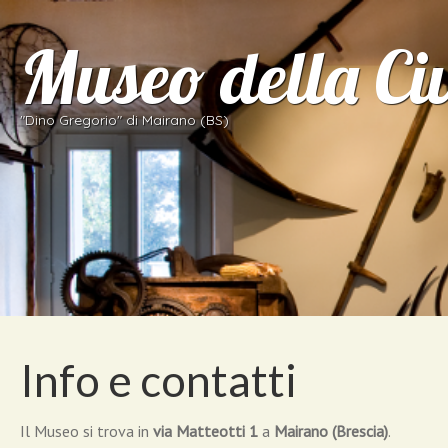
Museo della Ci
"Dino Gregorio" di Mairano (BS)
Info e contatti
Il Museo si trova in
via Matteotti 1
a
Mairano (Brescia)
.